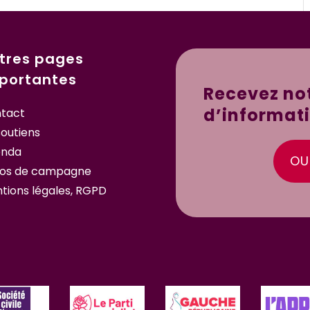
tres pages
portantes
Recevez not
d’informat
tact
soutiens
enda
OUI
os de campagne
tions légales, RGPD