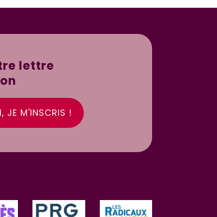
re lettre
ion
, JE M'INSCRIS !