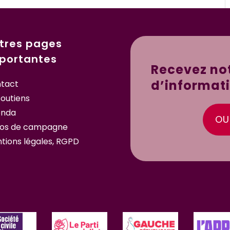
tres pages
portantes
Recevez not
d’informat
tact
soutiens
enda
OUI
os de campagne
tions légales, RGPD