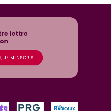
re lettre
ion
, JE M'INSCRIS !