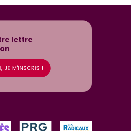
re lettre
ion
, JE M'INSCRIS !