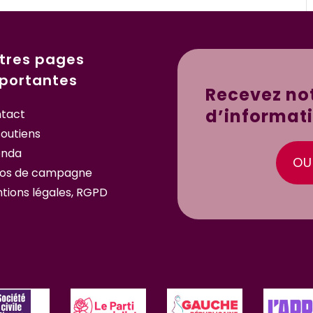
tres pages
portantes
Recevez not
d’informat
tact
soutiens
enda
OUI
os de campagne
tions légales, RGPD